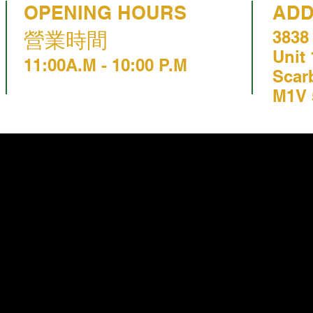
OPENING HOURS
AD
營業時間
3838
Unit
11:00A.M - 10:00 P.M
Scar
M1V 