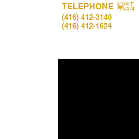
電話
TELEPHONE
(416) 412-3140
(416) 412-1624