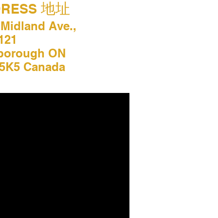
地址
DRESS
 Midland Ave.,
 121
borough ON
5K5 Canada