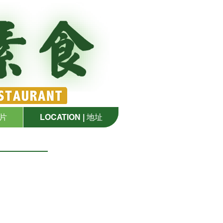
Lotus Veget
Restaurant
圖片
LOCATION | 地址