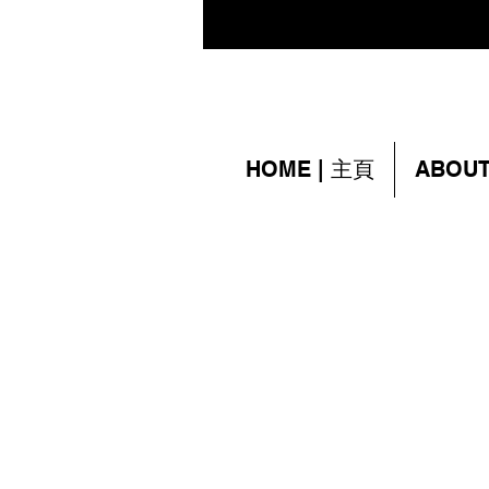
HOME | 主頁
ABOUT
Lotus Vegetarian
Restaurant
3838 Midland Aven
Unit 121, Scarboroug
M1V 5K5 Canada