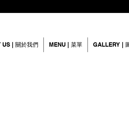
 US | 關於我們
MENU | 菜單
GALLERY |
For Reservations
查詢訂座
ue
(416) 412-3140
h ON
(416) 412-1624